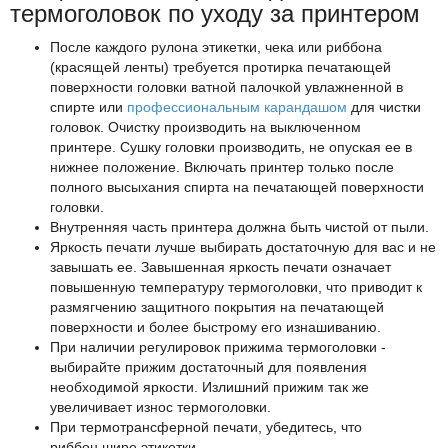
термоголовок по уходу за принтером
После каждого рулона этикетки, чека или риббона
(красящей ленты) требуется протирка печатающей
поверхности головки ватной палочкой увлажненной в
спирте или
профессиональным карандашом
для чистки
головок. Очистку производить на выключенном
принтере. Сушку головки производить, не опуская ее в
нижнее положение. Включать принтер только после
полного высыхания спирта на печатающей поверхности
головки.
Внутренняя часть принтера должна быть чистой от пыли.
Яркость печати лучше выбирать достаточную для вас и не
завышать ее. Завышенная яркость печати означает
повышенную температуру термоголовки, что приводит к
размягчению защитного покрытия на печатающей
поверхности и более быстрому его изнашиванию.
При наличии регулировок прижима термоголовки -
выбирайте прижим достаточный для появления
необходимой яркости. Излишний прижим так же
увеличивает износ термоголовки.
При термотрансферной печати, убедитесь, что
риббон шире этикетки.