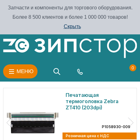
Запчасти и компоненты для торгового оборудования.
Более 8 500 клиентов и более 1 000 000 товаров!
Скрыть
0
МЕНЮ
Пульт управлени
 Zebra
для кассовых бо
)
Rasec
P1058930-009
 НДС
Розничная цена с НД