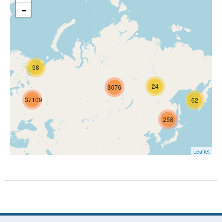
-
98
24
3076
37109
62
258
Leaflet