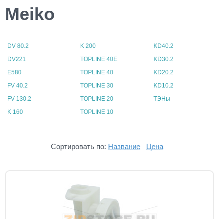
Meiko
DV 80.2
K 200
KD40.2
DV221
TOPLINE 40E
KD30.2
E580
TOPLINE 40
KD20.2
FV 40.2
TOPLINE 30
KD10.2
FV 130.2
TOPLINE 20
ТЭНы
K 160
TOPLINE 10
Сортировать по:
Название
Цена