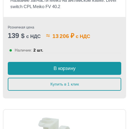
Название запчасти Meiko на английском языке: Level
switch CPL Meiko FV 40.2
Розничная цена
139
≈
$
₽
13 206
с НДС
с НДС
Наличие:
2 шт.
В корзину
Купить в 1 клик