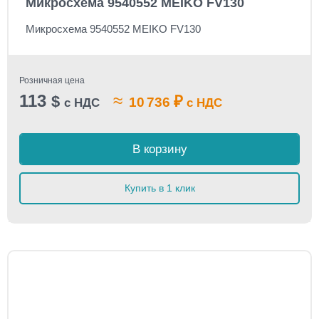
Микросхема 9540552 MEIKO FV130
Микросхема 9540552 MEIKO FV130
Розничная цена
113
≈
$
₽
10 736
с НДС
с НДС
В корзину
Купить в 1 клик