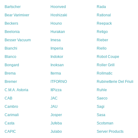
Bartscher
Hoonved
Rada
Bear Varimixer
Hoshizaki
Rational
Beckers
Houno
Reepack
Beelonia
Hurakan
Retigo
Besser Vacuum
Imesa
Rieber
Bianchi
Imperia
Riello
Blanco
Indokor
Robot Coupe
Bongard
Inoksan
Roller Grill
Brema
Iterma
Rollmatic
Bremer
ITFORNO
Rubinetterie Del Friuli
C.M.A. Astoria
ItPizza
Ruhle
CAB
JAC
Saeco
Cambro
JAU
Sagi
Carimali
Josper
Sasa
Casta
Jufeba
Scotsman
CAPIC
Julabo
Server Products