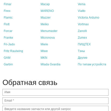
Fimar
Macap
Vema
Firex
MARENO
Viatto
Flamic
Mazzer
Victoria Arduino
Flott
Meiko
Vortmax
Forcar
Menumaster
Zanolli
Franke
Micronova
Zumex
Fri-Jado
Miele
ПИЩТЕХ
Fritz Raulwing
Miwe
Тэны
GAM
MKN
Другие
Garbin
Mlada Gvardia
По типам устройств
Обратная связь