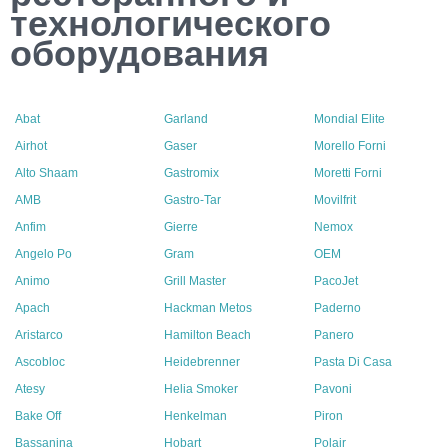
технологического
оборудования
Abat
Garland
Mondial Elite
Airhot
Gaser
Morello Forni
Alto Shaam
Gastromix
Moretti Forni
AMB
Gastro-Tar
Movilfrit
Anfim
Gierre
Nemox
Angelo Po
Gram
OEM
Animo
Grill Master
PacoJet
Apach
Hackman Metos
Paderno
Aristarco
Hamilton Beach
Panero
Ascobloc
Heidebrenner
Pasta Di Casa
Atesy
Helia Smoker
Pavoni
Bake Off
Henkelman
Piron
Bassanina
Hobart
Polair