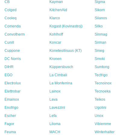
CB
Kayman
Sigma
Colged
KitchenAid
Sikom
Cooleq
Klarco
Silanos
Comenda
Kogast (Kovinastroj)
Silko
Convotherm
Kohlhoff
Sinmag
Cunill
Koncar
Sirman
Cuppone
Koneteollisuus (KT)
Smeg
DC Norris
Kronen
Smoki
DIHR
Küppersbusch
Sumtong
EGO
La Cimbali
Tecfrigo
Electrolux
La Monferrina
Tecnoinox
Elettrobar
Lainox
Tecnoeka
Emainox
Lava
Teikos
Enofrigo
Lavezzini
Ugolini
Escher
Lefa
Unox
Fagor
Liloma
Vibiemme
Feuma
MACH
Winterhalter