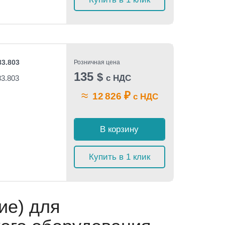
3.803
Розничная цена
135
$
с НДС
3.803
≈
₽
12 826
с НДС
В корзину
Купить в 1 клик
ие) для