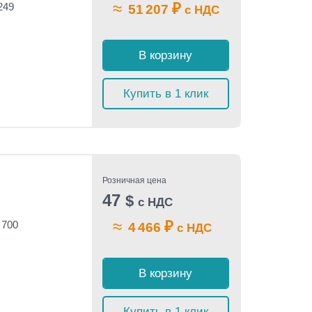
≈
₽
249
51 207
с НДС
В корзину
Купить в 1 клик
Розничная цена
47
$
с НДС
≈
₽
 700
4 466
с НДС
В корзину
Купить в 1 клик