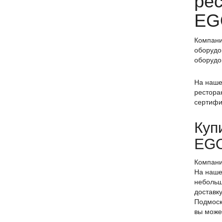
рес
EG
Компани
оборудо
оборудо
На наше
рестора
сертифи
Куп
EG
Компан
На наше
небольш
доставк
Подмоск
вы може