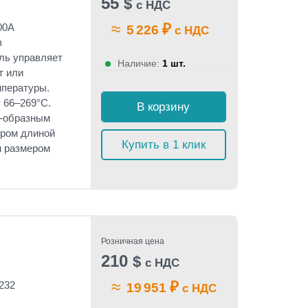
55
$
с НДС
≈
₽
00A
5 226
с НДС
в
ль управляет
Наличие:
1 шт.
т или
мпературы.
 66–269°C.
В корзину
D-образным
яром длиной
Купить в 1 клик
м размером
Розничная цена
210
$
с НДС
≈
₽
232
19 951
с НДС