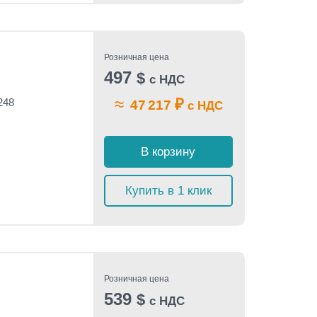
Розничная цена
497
$
с НДС
≈
₽
248
47 217
с НДС
В корзину
Купить в 1 клик
Розничная цена
539
$
с НДС