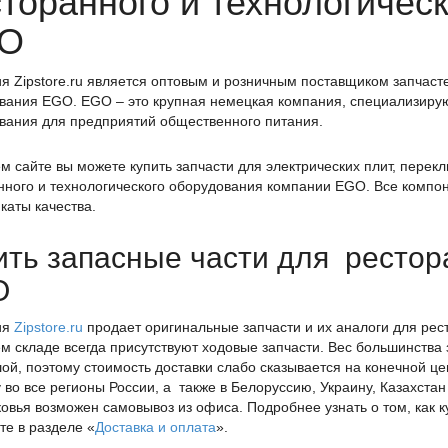
торанного и технологичес
O
я Zipstore.ru является оптовым и розничным поставщиком запчасте
вания EGO. EGO – это крупная немецкая компания, специализиру
вания для предприятий общественного питания.
м сайте вы можете купить запчасти для электрических плит, перекл
нного и технологического оборудования компании EGO. Все компо
каты качества.
ить запасные части для рестор
O
ия
Zipstore.ru
продает оригинальные запчасти и их аналоги для рес
м складе всегда присутствуют ходовые запчасти. Вес большинства
ой, поэтому стоимость доставки слабо сказывается на конечной 
у во все регионы России, а также в Белоруссию, Украину, Казахста
овья возможен самовывоз из офиса. Подробнее узнать о том, как 
те в разделе «
Доставка и оплата
».