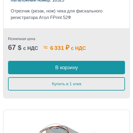
Отрезчик (резак, нож) чека для фискального
регистратора Атол FPrint 52Ф
Розничная цена
67
≈
$
₽
6 331
с НДС
с НДС
В корзину
Купить в 1 клик