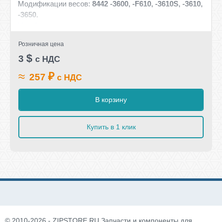
Модификации весов:
8442 -3600, -F610, -3610S, -3610,
-3650.
На сборочном чертеже
шестеренка принтера
большая 8442
под номером - 72.
Розничная цена
$
3
с НДС
≈
₽
257
с НДС
В корзину
Купить в 1 клик
© 2010-2026 - ZIPSTORE.RU Запчасти и компоненты для