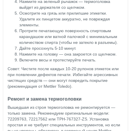
Нажмите на зеленый рычажок — термоголовка
выйдет из держателя со щелчком.
Осмотрите на грязь или прилипшие этикетки.
Удалите их пинцетом аккуратно, не повреждая
элементы.
Протрите печатающую поверхность спиртовым
карандашом или ватной палочкой с минимальным
количеством спирта (чтобы не затекло в разъемы).
Дайте просохнуть 5-10 минут.
Нажмите на головку — она закроется со щелчком.
Включите весы и протестируйте печать.
Совет: Чистите после каждых 10-20 рулонов этикеток или
при появлении дефектов печати. Избегайте агрессивных
чистящих средств — они могут повредить покрытие
(рекомендация от Mettler Toledo).
Ремонт и замена термоголовки
Вышедшая из строя термоголовка не ремонтируется —
только замена. Рекомендуем оригинальные модели:
72209763, 72217562 или TPH-767327-ZS. Установка
простая и не требует специальных инструментов, но если
вы не уверены, обратитесь в сервисный центр Mettler