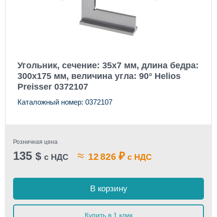
Угольник, сечение: 35x7 мм, длина бедра:
300x175 мм, величина угла: 90° Helios
Preisser 0372107
Каталожный номер: 0372107
Розничная цена
135
≈
$
₽
12 826
с НДС
с НДС
В корзину
Купить в 1 клик