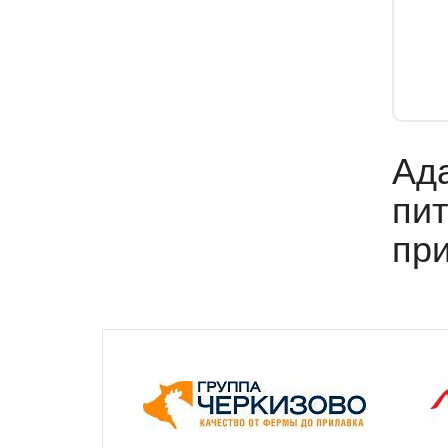
Ада
пит
при