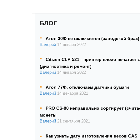
БЛОГ
Атол 30Ф не включается (заводской брак)
Валерий
14 января 2022
Citizen CLP-521 - принтер плохо печатает 
(диагностика и ремонт)
Валерий
14 января 2022
Атол 77Ф, отключаем датчики бумаги
Валерий
14 декабря 2021
PRO CS-80 неправильно сортирует (счита
монеты
Валерий
21 сентября 2021
Как узнать дату изготовления весов CAS