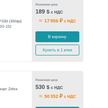
Розничная цена
189
$
с НДС
≈
₽
17 956
с НДС
330i (300dpi)
2G-152
В корзину
Купить в 1 клик
Розничная цена
530
$
с НДС
карт Zebra
≈
₽
50 352
с НДС