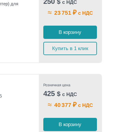
250
$
с НДС
птер) для
≈
₽
23 751
с НДС
В корзину
Купить в 1 клик
Розничная цена
425
$
с НДС
5
≈
₽
40 377
с НДС
В корзину