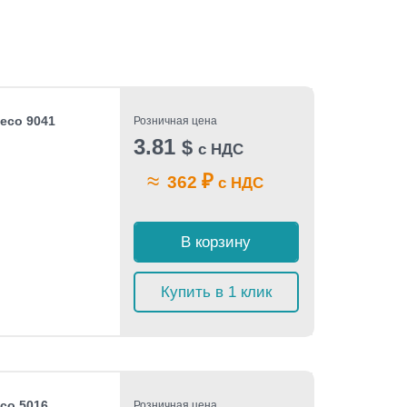
Beco 9041
Розничная цена
3.81
$
с НДС
≈
₽
362
с НДС
В корзину
Купить в 1 клик
eco 5016
Розничная цена