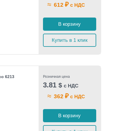
≈
₽
612
с НДС
В корзину
Купить в 1 клик
co 6213
Розничная цена
3.81
$
с НДС
≈
₽
362
с НДС
В корзину