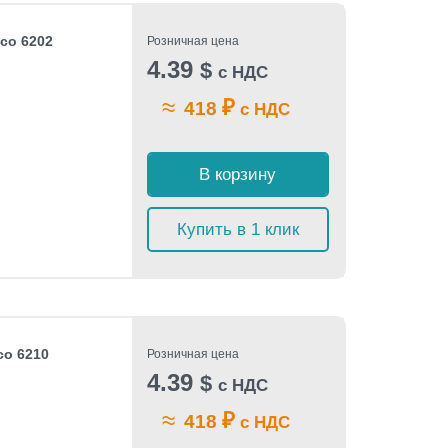
eco 6202
Розничная цена
4.39
$
с НДС
≈
₽
418
с НДС
В корзину
Купить в 1 клик
co 6210
Розничная цена
4.39
$
с НДС
≈
₽
418
с НДС