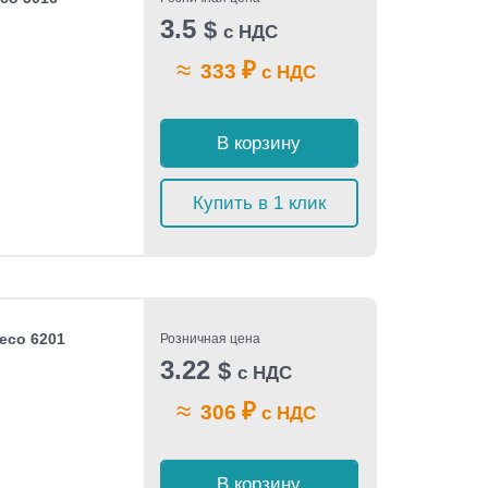
3.5
$
с НДС
≈
₽
333
с НДС
В корзину
Купить в 1 клик
Beco 6201
Розничная цена
3.22
$
с НДС
≈
₽
306
с НДС
В корзину