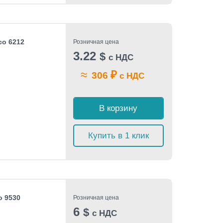
co 6212
Розничная цена
3.22
$
с НДС
≈
₽
306
с НДС
В корзину
Купить в 1 клик
o 9530
Розничная цена
6
$
с НДС