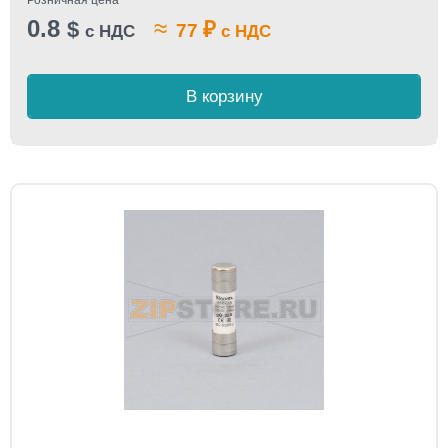
Розничная цена
0.8
≈
$
₽
77
с НДС
с НДС
В корзину