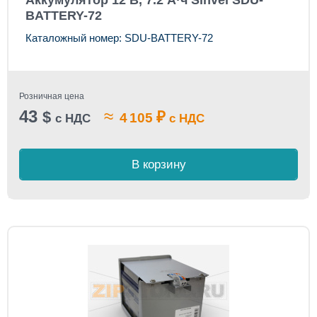
Аккумулятор 12 В, 7.2 А·ч Sinvel SDU-
BATTERY-72
Каталожный номер: SDU-BATTERY-72
Розничная цена
43
≈
$
₽
4 105
с НДС
с НДС
В корзину