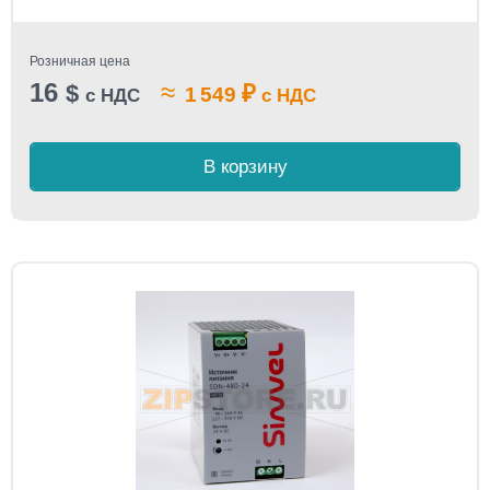
Розничная цена
16
≈
$
₽
1 549
с НДС
с НДС
В корзину