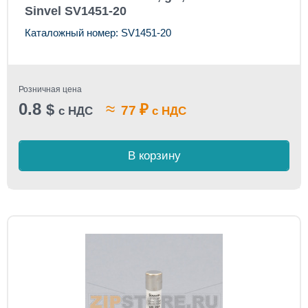
Sinvel SV1451-20
Каталожный номер: SV1451-20
Розничная цена
0.8
≈
$
₽
77
с НДС
с НДС
В корзину