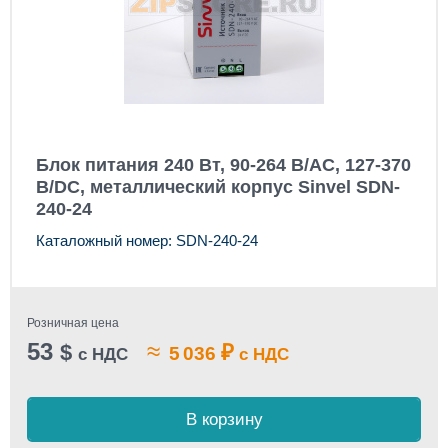
Блок питания 240 Вт, 90-264 В/AC, 127-370
В/DC, металлический корпус Sinvel SDN-
240-24
Каталожный номер: SDN-240-24
Розничная цена
53
≈
$
₽
5 036
с НДС
с НДС
В корзину