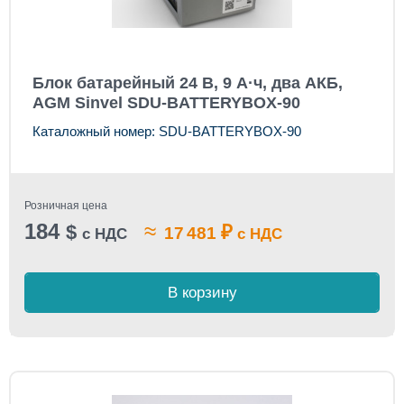
Блок батарейный 24 В, 9 А·ч, два АКБ,
AGM Sinvel SDU-BATTERYBOX-90
Каталожный номер: SDU-BATTERYBOX-90
Розничная цена
184
≈
$
₽
17 481
с НДС
с НДС
В корзину