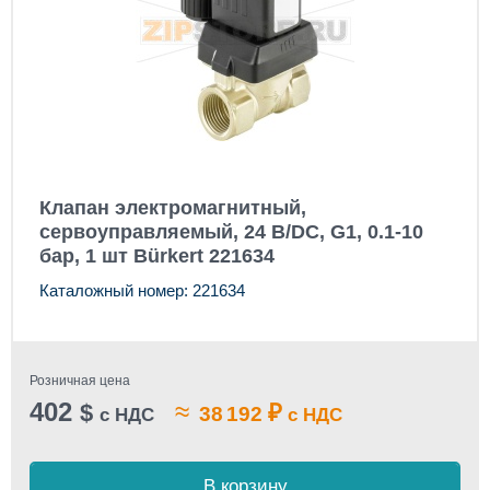
Клапан электромагнитный,
сервоуправляемый, 24 В/DC, G1, 0.1-10
бар, 1 шт Bürkert 221634
Каталожный номер: 221634
Розничная цена
402
≈
$
₽
38 192
с НДС
с НДС
В корзину