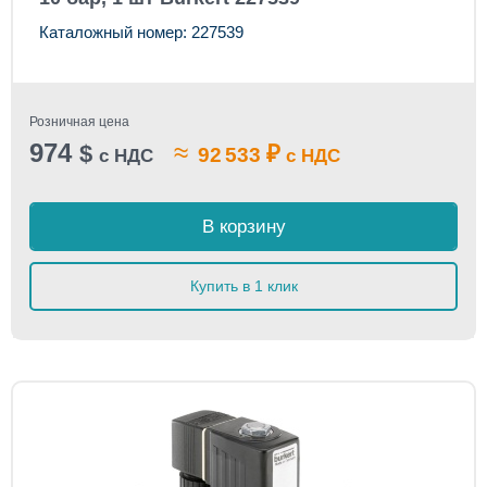
Каталожный номер: 227539
Розничная цена
974
≈
$
₽
92 533
с НДС
с НДС
В корзину
Купить в 1 клик