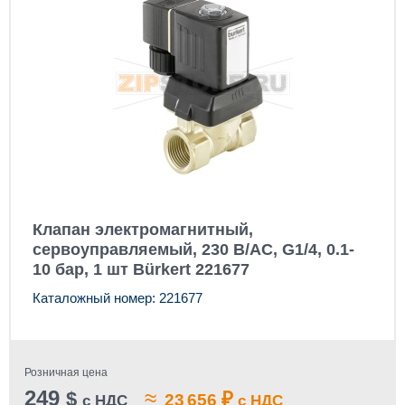
Клапан электромагнитный,
сервоуправляемый, 230 В/AC, G1/4, 0.1-
10 бар, 1 шт Bürkert 221677
Каталожный номер: 221677
Розничная цена
249
≈
$
₽
23 656
с НДС
с НДС