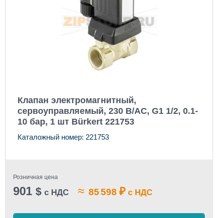
Клапан электромагнитный,
сервоуправляемый, 230 В/AC, G1 1/2, 0.1-
10 бар, 1 шт Bürkert 221753
Каталожный номер: 221753
Розничная цена
901
≈
$
₽
85 598
с НДС
с НДС