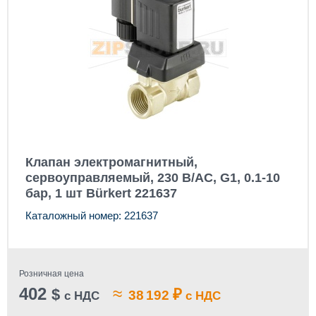
Клапан электромагнитный,
сервоуправляемый, 230 В/AC, G1, 0.1-10
бар, 1 шт Bürkert 221637
Каталожный номер: 221637
Розничная цена
402
≈
$
₽
38 192
с НДС
с НДС