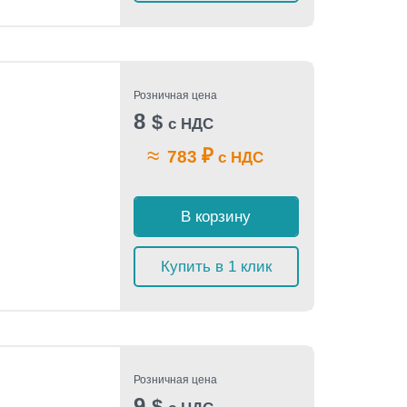
Розничная цена
8
$
с НДС
≈
₽
783
с НДС
В корзину
Купить в 1 клик
Розничная цена
9
$