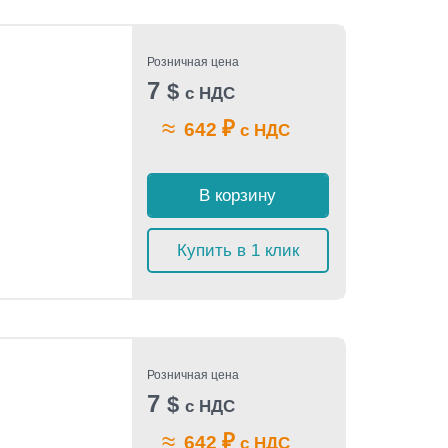
Розничная цена
7
$
с НДС
≈
₽
642
с НДС
В корзину
Купить в 1 клик
Розничная цена
7
$
с НДС
≈
₽
642
с НДС