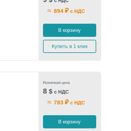
с НДС
≈
₽
894
с НДС
В корзину
Купить в 1 клик
Розничная цена
8
$
с НДС
≈
₽
783
с НДС
В корзину