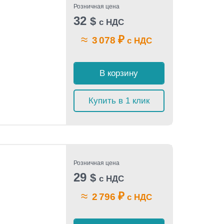
Розничная цена
32
$
с НДС
≈
₽
3 078
с НДС
В корзину
Купить в 1 клик
Розничная цена
29
$
с НДС
≈
₽
2 796
с НДС