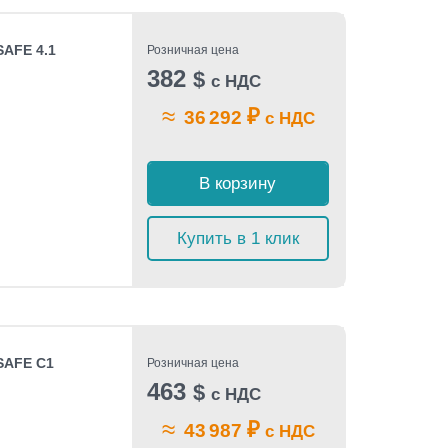
SAFE 4.1
Розничная цена
382
$
с НДС
≈
₽
36 292
с НДС
В корзину
Купить в 1 клик
SAFE C1
Розничная цена
463
$
с НДС
≈
₽
43 987
с НДС