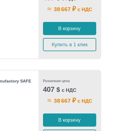
≈
₽
38 667
с НДС
В корзину
Купить в 1 клик
nufactory SAFE
Розничная цена
407
$
с НДС
≈
₽
38 667
с НДС
В корзину