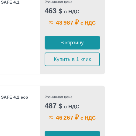
 SAFE 4.1
Розничная цена
463
$
с НДС
≈
₽
43 987
с НДС
В корзину
Купить в 1 клик
 SAFE 4.2 eco
Розничная цена
487
$
с НДС
≈
₽
46 267
с НДС