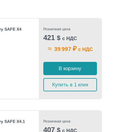
ry SAFE X4
Розничная цена
421
$
с НДС
≈
₽
39 997
с НДС
В корзину
Купить в 1 клик
y SAFE X4.1
Розничная цена
407
$
с НДС