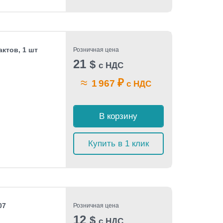
ктов, 1 шт
Розничная цена
21
$
с НДС
≈
₽
1 967
с НДС
В корзину
Купить в 1 клик
07
Розничная цена
12
$
с НДС