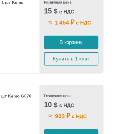
, 1 шт Kemo
Розничная цена
15
$
с НДС
≈
₽
1 454
с НДС
В корзину
Купить в 1 клик
1 шт Kemo G070
Розничная цена
10
$
с НДС
≈
₽
903
с НДС