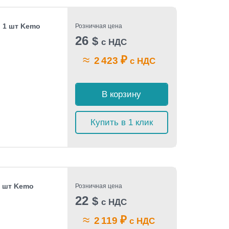
, 1 шт Kemo
Розничная цена
26
$
с НДС
≈
₽
2 423
с НДС
В корзину
Купить в 1 клик
1 шт Kemo
Розничная цена
22
$
с НДС
≈
₽
2 119
с НДС