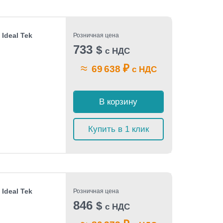
Ideal Tek
Розничная цена
733
$
с НДС
≈
₽
69 638
с НДС
В корзину
Купить в 1 клик
Ideal Tek
Розничная цена
846
$
с НДС