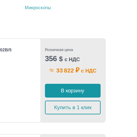
Микроскопы
02B/5
Розничная цена
356
$
с НДС
≈
₽
33 822
с НДС
В корзину
Купить в 1 клик