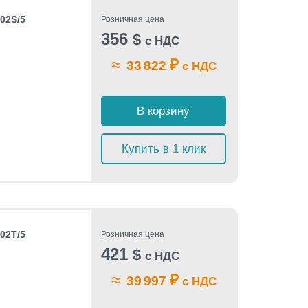
02S/5
Розничная цена
356
$
с НДС
≈
₽
33 822
с НДС
В корзину
Купить в 1 клик
02T/5
Розничная цена
421
$
с НДС
≈
₽
39 997
с НДС