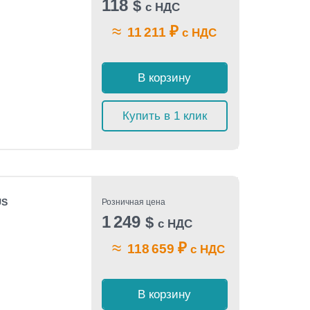
118
$
с НДС
≈
₽
11 211
с НДС
В корзину
Купить в 1 клик
US
Розничная цена
1 249
$
с НДС
≈
₽
118 659
с НДС
В корзину