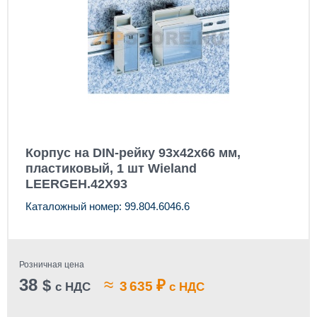
Корпус на DIN-рейку 93x42x66 мм,
пластиковый, 1 шт Wieland
LEERGEH.42X93
Каталожный номер: 99.804.6046.6
Розничная цена
38
≈
$
₽
3 635
с НДС
с НДС