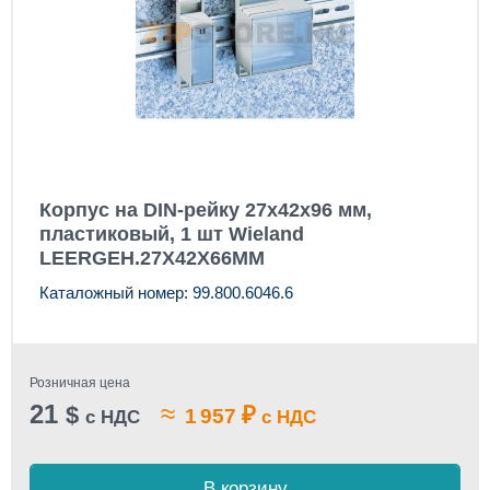
Корпус на DIN-рейку 27x42x96 мм,
пластиковый, 1 шт Wieland
LEERGEH.27X42X66MM
Каталожный номер: 99.800.6046.6
Розничная цена
21
≈
$
₽
1 957
с НДС
с НДС
В корзину