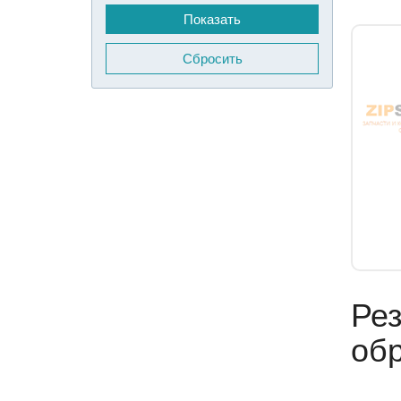
Сбросить
Рез
обр