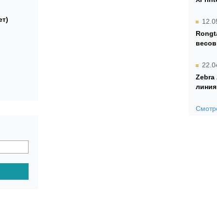
ет)
12.0
Rongt
весов
22.0
Zebra
линия
Смотре