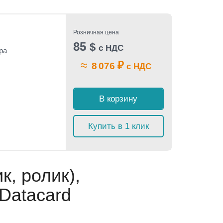
Розничная цена
85
$
с НДС
ра
≈
₽
8 076
с НДС
В корзину
Купить в 1 клик
к, ролик),
Datacard