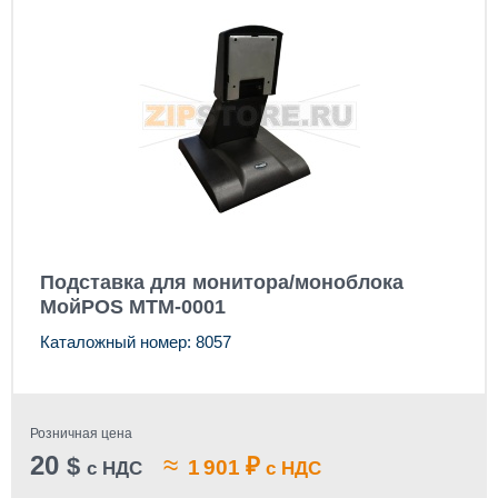
Подставка для монитора/моноблока
МойPOS MTM-0001
Каталожный номер: 8057
Розничная цена
20
≈
$
₽
1 901
с НДС
с НДС