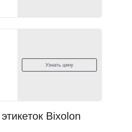
Узнать цену
этикеток Bixolon