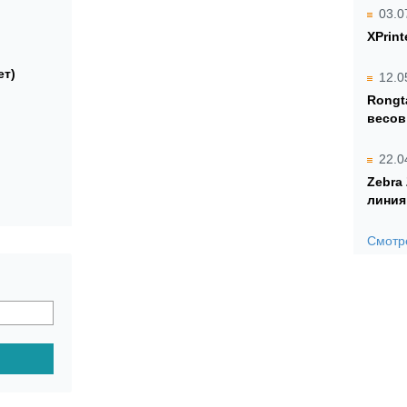
03.0
XPrint
ет)
12.0
Rongt
весов
22.0
Zebra
линия
Смотре