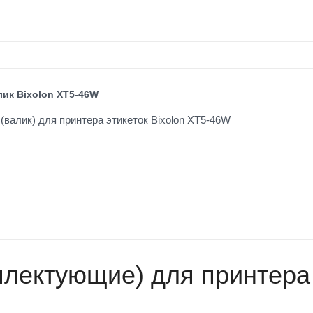
ик Bixolon XT5-46W
(валик) для принтера этикеток Bixolon XT5-46W
лектующие) для принтера 