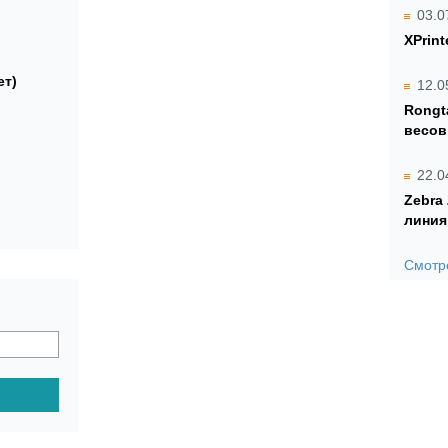
03.0
XPrint
ет)
12.0
Rongt
весов
22.0
Zebra
линия
Смотре