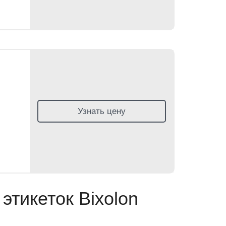
Узнать цену
этикеток Bixolon