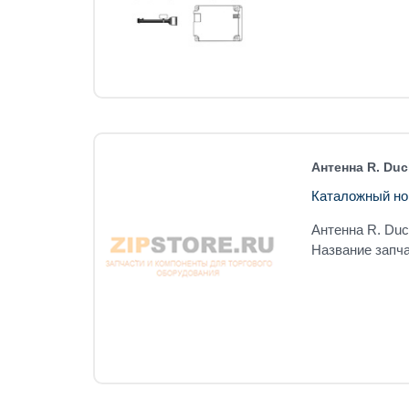
Антенна R. Duc
Каталожный но
Антенна R. Du
Название запч