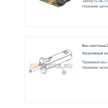
Запчасть на
сб
Название запча
Вал смотчика D
Каталожный но
Приемный вал 
Название запча