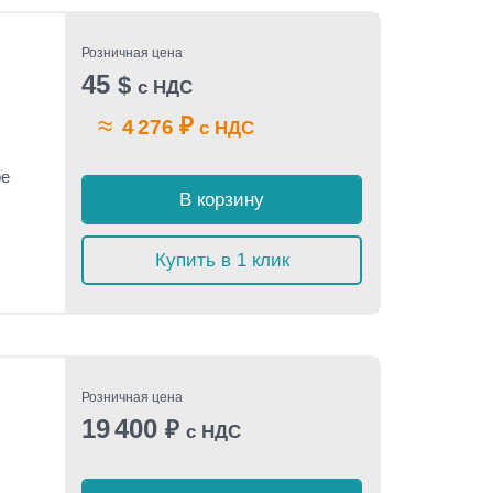
Розничная цена
45
$
с НДС
≈
₽
4 276
с НДС
pe
В корзину
Купить в 1 клик
Розничная цена
19 400
₽
с НДС