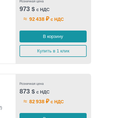
Розничная цена
973
$
с НДС
≈
₽
92 438
с НДС
)
В корзину
Купить в 1 клик
Розничная цена
873
$
с НДС
≈
₽
82 938
с НДС
2)