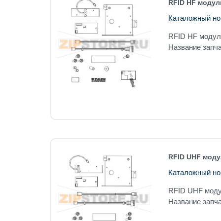
RFID HF модуль
Каталожный но
RFID HF модул
Название запча
RFID UHF модул
Каталожный но
RFID UHF моду
Название запча