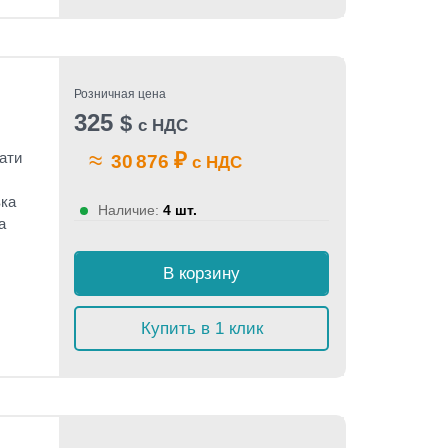
Розничная цена
325
$
с НДС
≈
₽
ати
30 876
с НДС
вка
Наличие:
4 шт.
а
В корзину
Купить в 1 клик