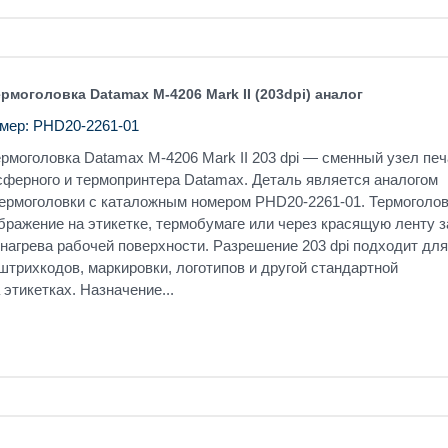
моголовка Datamax M-4206 Mark II (203dpi) аналог
мер: PHD20-2261-01
моголовка Datamax M-4206 Mark II 203 dpi — сменный узел печ
сферного и термопринтера Datamax. Деталь является аналогом
термоголовки с каталожным номером PHD20-2261-01. Термоголо
ражение на этикетке, термобумаге или через красящую ленту з
 нагрева рабочей поверхности. Разрешение 203 dpi подходит для
 штрихкодов, маркировки, логотипов и другой стандартной
этикетках. Назначение...