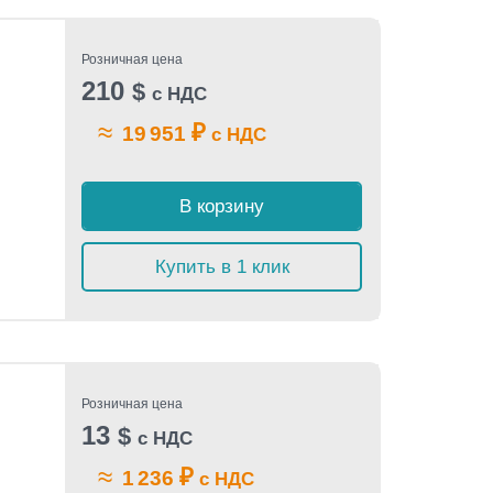
Розничная цена
210
$
с НДС
≈
₽
19 951
с НДС
В корзину
Купить в 1 клик
Розничная цена
13
$
с НДС
≈
₽
1 236
с НДС