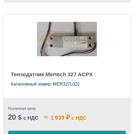
Тензодатчик Mertech 327 ACPX
Каталожный номер: MER327L022
Розничная цена
20
≈
$
₽
1 939
с НДС
с НДС