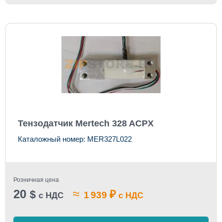
Тензодатчик Mertech 328 ACPX
Каталожный номер: MER327L022
Розничная цена
20
≈
$
₽
1 939
с НДС
с НДС