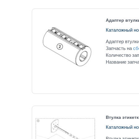
Адаптер втулк
Каталожный но
Адаптер втулки
Запчасть на
сб
Количество зап
Название запча
Втулка этикетк
Каталожный но
Втулка этикетк