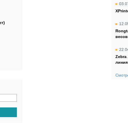
03.0
XPrint
ет)
12.0
Rongt
весов
22.0
Zebra
линия
Смотре