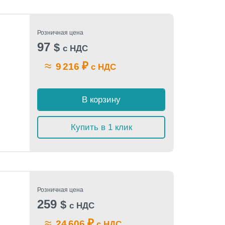
Розничная цена
97
$
с НДС
≈
₽
9 216
с НДС
В корзину
Купить в 1 клик
Розничная цена
259
$
с НДС
≈
₽
24 606
с НДС