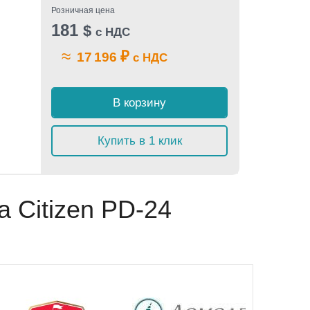
Розничная цена
181
$
с НДС
≈
₽
17 196
с НДС
В корзину
Купить в 1 клик
 Citizen PD-24