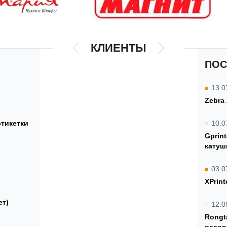
КЛИЕНТЫ
ПОС
13.0
Zebra
этикетки
10.0
Gprin
катуш
03.0
XPrint
ет)
12.0
Rongt