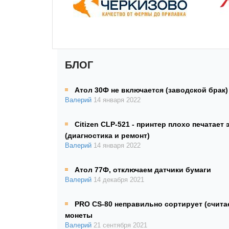
БЛОГ
Атол 30Ф не включается (заводской брак)
Валерий
14 января 2022
Citizen CLP-521 - принтер плохо печатает 
(диагностика и ремонт)
Валерий
14 января 2022
Атол 77Ф, отключаем датчики бумаги
Валерий
14 декабря 2021
PRO CS-80 неправильно сортирует (счита
монеты
Валерий
21 сентября 2021