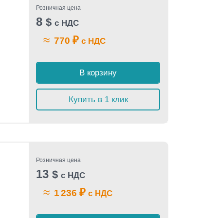
Розничная цена
8
$
с НДС
≈
₽
770
с НДС
В корзину
Купить в 1 клик
Розничная цена
13
$
с НДС
≈
₽
1 236
с НДС