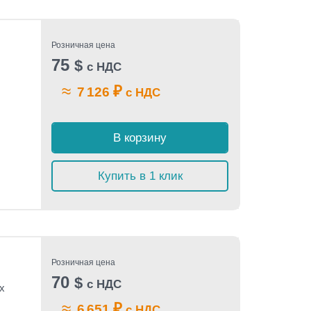
Розничная цена
75
$
с НДС
≈
₽
7 126
с НДС
В корзину
Купить в 1 клик
Розничная цена
70
$
с НДС
x
≈
₽
6 651
с НДС