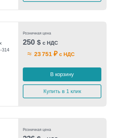
Розничная цена
250
$
с НДС
x
S-314
≈
₽
23 751
с НДС
В корзину
Купить в 1 клик
Розничная цена