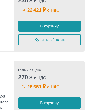
236
$
с НДС
≈
₽
22 421
с НДС
В корзину
Купить в 1 клик
Розничная цена
270
$
с НДС
≈
₽
25 651
с НДС
 OS-
нтера
В корзину
ть