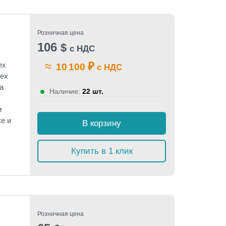
Розничная цена
106
$
с НДС
≈
₽
ex
10 100
с НДС
dex
а
Наличие:
22 шт.
и
е и
В корзину
Купить в 1 клик
Розничная цена