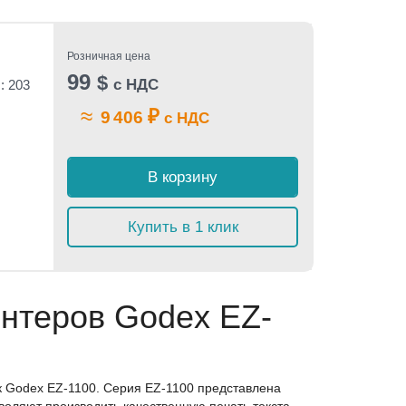
Розничная цена
99
$
с НДС
: 203
≈
₽
9 406
с НДС
В корзину
Купить в 1 клик
нтеров Godex EZ-
к Godex EZ-1100. Серия EZ-1100 представлена