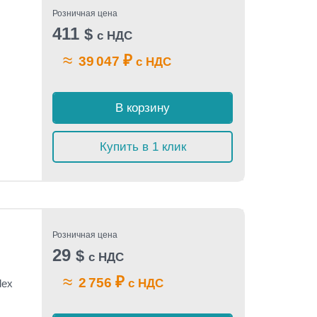
Розничная цена
411
$
с НДС
≈
₽
39 047
с НДС
В корзину
Купить в 1 клик
Розничная цена
29
$
с НДС
≈
₽
2 756
с НДС
dex