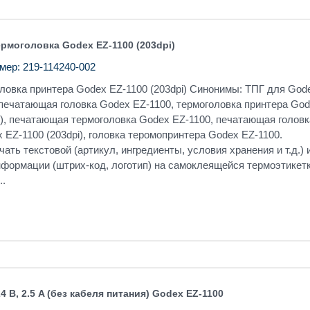
рмоголовка Godex EZ-1100 (203dpi)
мер: 219-114240-002
ловка принтера Godex EZ-1100 (203dpi) Синонимы: ТПГ для God
печатающая головка Godex EZ-1100, термоголовка принтера Go
i), печатающая термоголовка Godex EZ-1100, печатающая головк
 EZ-1100 (203dpi), головка теромопринтера Godex EZ-1100.
чать текстовой (артикул, ингредиенты, условия хранения и т.д.) 
формации (штрих-код, логотип) на самоклеящейся термоэтикетк
..
4 В, 2.5 A (без кабеля питания) Godex EZ-1100