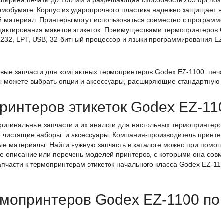
ирина печати до 108 мм и разрешающая способность 203 dpi позв
ермобумаге. Корпус из ударопрочного пластика надежно защищает
 материал. Принтеры могут использоваться совместно с программо
едактирования макетов этикеток. Преимуществами термопринтеров
S232, LPT, USB, 32-битный процессор и языки программирования 
вые запчасти для компактных термопринтеров Godex EZ-1100: печ
 Вы можете выбрать опции и аксессуары, расширяющие стандартную
принтеров этикеток Godex EZ-11
 оригинальные запчасти и их аналоги для настольных термопринте
, чистящие наборы и аксессуары. Компания-производитель принте
ые материалы. Найти нужную запчасть в каталоге можно при помо
е описание или перечень моделей принтеров, с которыми она совм
апчасти к термопринтерам этикеток начального класса Godex EZ-1
рмопринтеров Godex EZ-1100 п