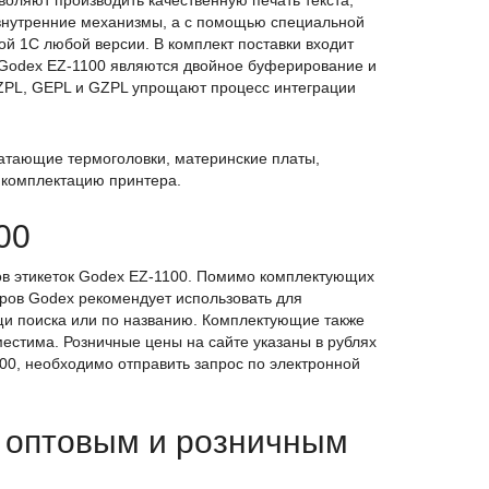
оляют производить качественную печать текста,
 внутренние механизмы, а с помощью специальной
й 1С любой версии. В комплект поставки входит
 Godex EZ-1100 являются двойное буферирование и
EZPL, GEPL и GZPL упрощают процесс интеграции
атающие термоголовки, материнские платы,
 комплектацию принтера.
00
ров этикеток Godex EZ-1100. Помимо комплектующих
ров Godex рекомендует использовать для
щи поиска или по названию. Комплектующие также
естима. Розничные цены на сайте указаны в рублях
100, необходимо отправить запрос по электронной
о оптовым и розничным