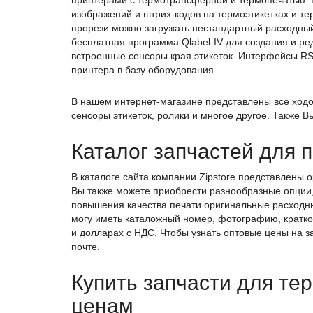
принтерами с термотрансферной и термопечатью. Ш
изображений и штрих-кодов на термоэтикетках и т
прорези можно загружать нестандартный расходный
бесплатная программа Qlabel-IV для создания и р
встроенные сенсоры края этикеток. Интерфейсы R
принтера в базу оборудования.
В нашем интернет-магазине представлены все ходо
сенсоры этикеток, ролики и многое другое. Также
Каталог запчастей для 
В каталоге сайта компании Zipstore представлены
Вы также можете приобрести разнообразные опции
повышения качества печати оригинальные расходн
могу иметь каталожный номер, фотографию, кратко
и долларах с НДС. Чтобы узнать оптовые цены на з
почте.
Купить запчасти для те
ценам