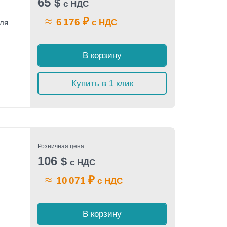
65
$
с НДС
≈
₽
6 176
с НДС
для
В корзину
Купить в 1 клик
Розничная цена
106
$
с НДС
≈
₽
10 071
с НДС
В корзину