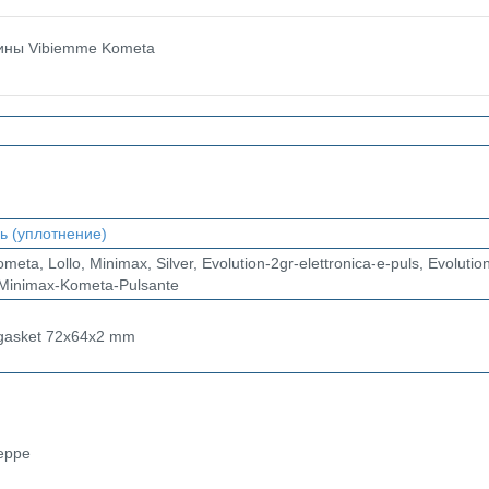
ины Vibiemme Kometa
ь (уплотнение)
eta, Lollo, Minimax, Silver, Evolution-2gr-elettronica-e-puls, Evolution
, Minimax-Kometa-Pulsante
 gasket 72x64x2 mm
seppe