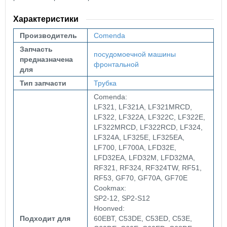
Характеристики
Производитель
Comenda
Запчасть
посудомоечной машины
предназначена
фронтальной
для
Тип запчасти
Трубка
Comenda:
LF321, LF321A, LF321MRCD,
LF322, LF322A, LF322C, LF322E,
LF322MRCD, LF322RCD, LF324,
LF324A, LF325E, LF325EA,
LF700, LF700A, LFD32E,
LFD32EA, LFD32M, LFD32MA,
RF321, RF324, RF324TW, RF51,
RF53, GF70, GF70A, GF70E
Cookmax:
SP2-12, SP2-S12
Hoonved:
Подходит для
60EBT, C53DE, C53ED, C53E,