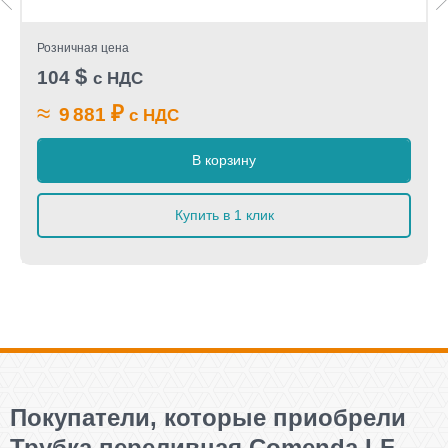
Розничная цена
$
104
с НДС
≈
₽
9 881
с НДС
В корзину
Купить в 1 клик
Покупатели, которые приобрели
Трубка переливная Comenda LF-