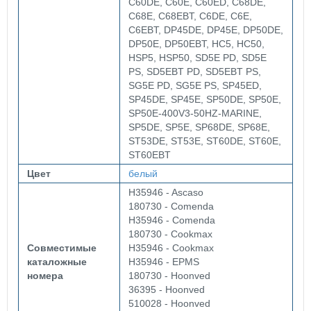
C60DE, C60E, C60ED, C68DE,
C68E, C68EBT, C6DE, C6E,
C6EBT, DP45DE, DP45E, DP50DE,
DP50E, DP50EBT, HC5, HC50,
HSP5, HSP50, SD5E PD, SD5E
PS, SD5EBT PD, SD5EBT PS,
SG5E PD, SG5E PS, SP45ED,
SP45DE, SP45E, SP50DE, SP50E,
SP50E-400V3-50HZ-MARINE,
SP5DE, SP5E, SP68DE, SP68E,
ST53DE, ST53E, ST60DE, ST60E,
ST60EBT
Цвет
белый
H35946 - Ascaso
180730 - Comenda
H35946 - Comenda
180730 - Cookmax
Совместимые
H35946 - Cookmax
каталожные
H35946 - EPMS
номера
180730 - Hoonved
36395 - Hoonved
510028 - Hoonved