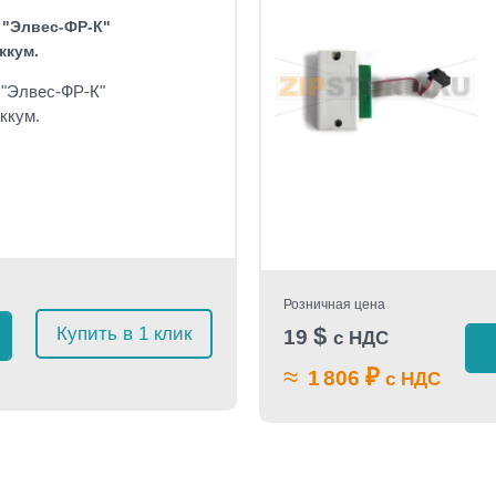
 "Элвес-ФР-К"
ккум.
 "Элвес-ФР-К"
аккум.
Розничная цена
$
Купить в 1 клик
19
с НДС
≈
₽
1 806
с НДС