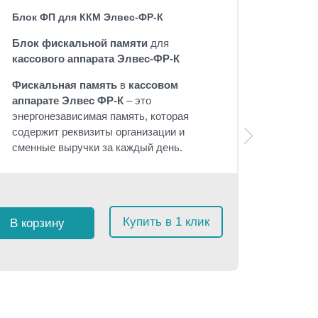
Блок ФП для ККМ Элвес-ФР-К
Блок фискальной памяти
для
кассового аппарата Элвес-ФР-К
Фискальная память
в
кассовом
аппарате Элвес ФР-К
– это
энергонезависимая память, которая
содержит реквизиты организации и
сменные выручки за каждый день.
Розничная 
$
12
с 
Купить в 1 клик
В корзину
≈
1 14