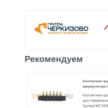
Рекомендуем
Контактная гр
 Symbol
аккумулятора 
Контактная гр
МС30ХХ
для терминала
N-
Symbol MC319