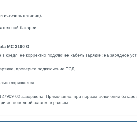
и источник питания):
гательной батареи.
.
la MC 3190 G
 в кредл; не корректно подключен кабель зарядки; на зарядное ус
арядке; проверьте подключение ТСД.
льно заряжается.
127909-02
завершена. Примечание: при первом включении батареи
ри ее неполной вставке в разъем.