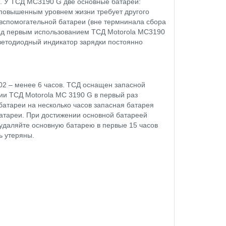
и. У ТСД МС3190 G две основные батареи:
 повышенным уровнем жизни требует другого
 вспомогательной батареи (вне термнинала сбора
ред первым использованием ТСД Motorola MC3190
ветодиодный индикатор зарядки постоянно
-02
– менее 6 часов. ТСД оснащен запасной
ии ТСД Motorola MC 3190 G в первый раз
батареи на несколько часов запасная батарея
батареи. При достижении основной батареей
 удаляйте основную батарею в первые 15 часов
ь утеряны.