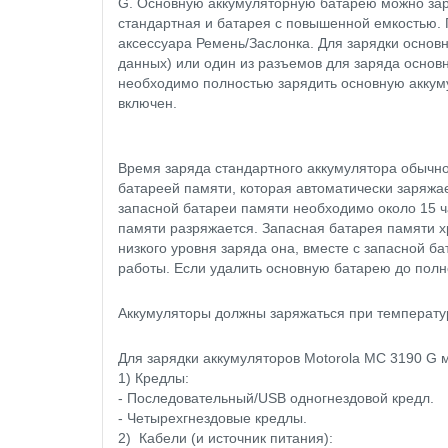
G. Основную аккумуляторную батарею можно заря
стандартная и батарея с повышенной емкостью. 
аксессуара Ремень/Заслонка. Для зарядки основ
данных) или один из разъемов для заряда основ
необходимо полностью зарядить основную аккуму
включен.
Время заряда стандартного аккумулятора обычн
батареей памяти, которая автоматически заряжа
запасной батареи памяти необходимо около 15 ч
памяти разряжается. Запасная батарея памяти х
низкого уровня заряда она, вместе с запасной б
работы. Если удалить основную батарею до полн
Аккумуляторы должны заряжаться при температу
Для зарядки аккумуляторов Motorola MC 3190 G 
1) Кредлы:
- Последовательный/USB одногнездовой кредл.
- Четырехгнездовые кредлы.
2) Кабели (и источник питания):