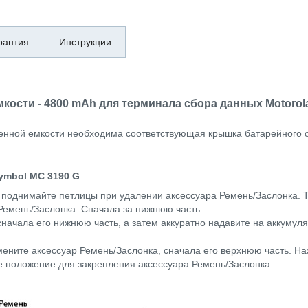
рантия
Инструкции
кости - 4800 mAh для терминала сбора данных Motorol
енной емкости необходима соответствующая крышка батарейного от
ymbol MC 3190 G
е поднимайте петлицы при удалении аксессуара Ремень/Заслонка. 
 Ремень/Заслонка. Сначала за нижнюю часть.
сначала его нижнюю часть, а затем аккуратно надавите на аккумуля
мените аксессуар Ремень/Заслонка, сначала его верхнюю часть. На
ое положение для закрепления аксессуара Ремень/Заслонка.