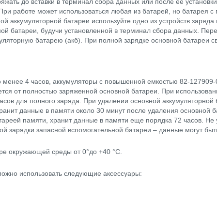
жать до вставки в терминал сбора данных или после ее установк
При работе может использоваться любая из батарей, но батарея с
ной аккумуляторной батареи используйте одно из устройств заряда
ной батареи, будучи установленной в терминал сбора данных. Пе
ляторную батарею (акб). При полной зарядке основной батареи с
о менее 4 часов, аккумуляторы с повышенной емкостью
82-127909
ется от полностью заряженной основной батареи. При использован
асов для полного заряда. При удалении основной аккумуляторной 
ранит данные в памяти около 30 минут после удаления основной 
атареей памяти, хранит данные в памяти еще порядка 72 часов. Не
ой зарядки запасной вспомогательной батареи – данные могут быт
ре окружающей среды от 0°до +40 °С.
можно использовать следующие аксессуары: