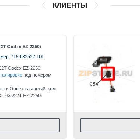
КЛИЕНТЫ
22T Godex EZ-2250i
мер: 715-032522-101
22T Godex EZ-2250i
талировке
под номером:
асти Godex на английском
L-025/22T EZ-2250i.