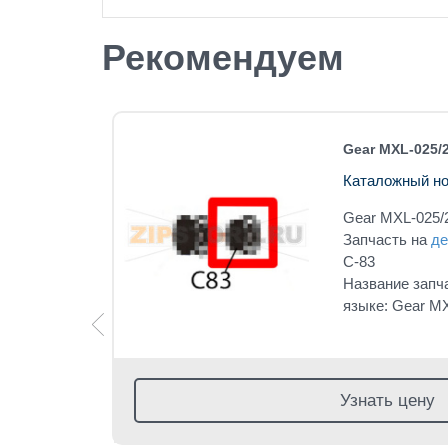
Рекомендуем
odex EZ-
Gear MXL-025/
Каталожный но
001
Gear MXL-025/
ex EZ-
Запчасть на
де
C-83
мером:
Название запч
языке: Gear MX
глийском
ob EZ-
Узнать цену