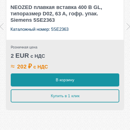
NEOZED плавкая вставка 400 В GL,
типоразмер D02, 63 A, гофр. упак.
Siemens 5SE2363
Каталожный номер: 5SE2363
Розничная цена
EUR
2
с НДС
≈
₽
202
с НДС
В корзину
Купить в 1 клик