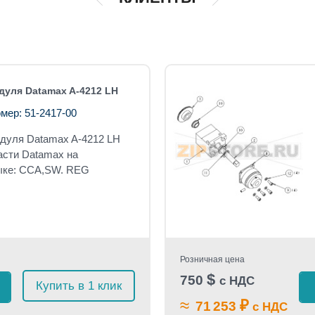
дуля Datamax A-4212 LH
мер: 51-2417-00
дуля Datamax A-4212 LH
асти Datamax на
ыке:
CCA,SW. REG
Розничная цена
$
750
с НДС
Купить в 1 клик
≈
₽
71 253
с НДС