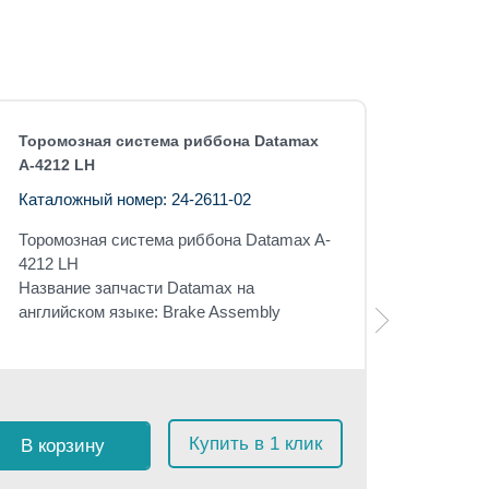
Торомозная система риббона Datamax
A-4212 LH
Каталожный номер: 24-2611-02
Торомозная система риббона
Datamax A-
4212 LH
Название запчасти Datamax на
английском языке: Brake Assembly
Розничная 
$
115
с
Купить в 1 клик
В корзину
≈
10 9