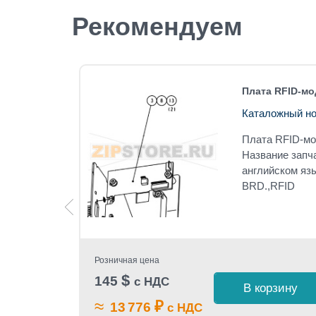
Рекомендуем
amax A-
Плата RFID-мо
Каталожный но
Плата RFID-мо
amax A-
Название запч
английском яз
BRD.,RFID
C 6.5"
Розничная цена
$
145
с НДС
 1 клик
В корзину
≈
₽
13 776
с НДС