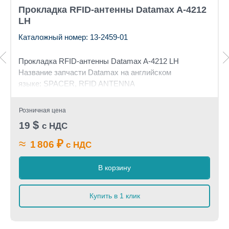
Прокладка RFID-антенны Datamax A-4212
LH
Каталожный номер: 13-2459-01
Прокладка RFID-антенны Datamax A-4212 LH
Название запчасти Datamax на английском
языке:
SPACER, RFID ANTENNA
Розничная цена
$
19
с НДС
≈
₽
1 806
с НДС
В корзину
Купить в 1 клик