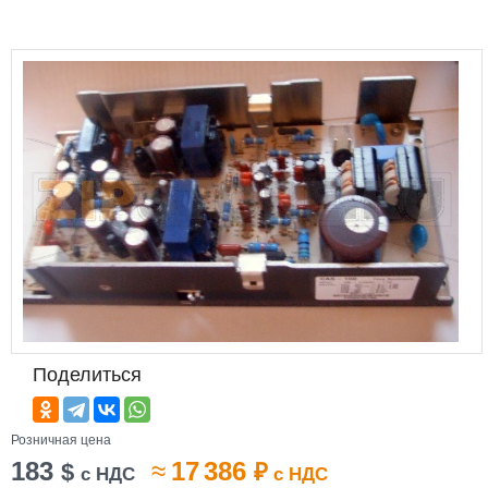
Поделиться
Розничная цена
183
≈
17 386
$
₽
с НДС
с НДС