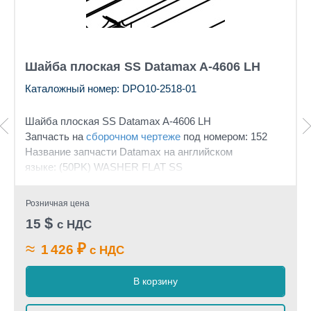
Шайба плоская SS Datamax A-4606 LH
Каталожный номер: DPO10-2518-01
Шайба плоская SS Datamax A-4606 LH
Запчасть на
сборочном чертеже
под номером: 152
Название запчасти Datamax на английском
языке: (50PK) WASHER FLAT SS
Розничная цена
$
15
с НДС
≈
₽
1 426
с НДС
В корзину