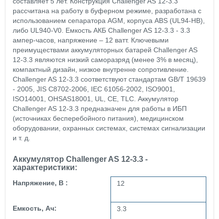
составляет 5 лет. Конструкция Challenger AS 12-3.3
рассчитана на работу в буферном режиме, разработана с
использованием сепаратора AGM, корпуса ABS (UL94-HB),
либо UL940-V0. Емкость АКБ Challenger AS 12-3.3 - 3.3
ампер-часов, напряжение – 12 ватт. Ключевыми
преимуществами аккумуляторных батарей Challenger AS
12-3.3 являются низкий саморазряд (менее 3% в месяц),
компактный дизайн, низкое внутренне сопротивление.
Challenger AS 12-3.3 cоответствуют стандартам GB/T 19639
- 2005, JIS С8702-2006, IEC 61056-2002, ISO9001,
ISO14001, OHSAS18001, UL, CE, TLC. Аккумулятор
Challenger AS 12-3.3 предназначен для работы в ИБП
(источниках бесперебойного питания), медицинском
оборудовании, охранных системах, системах сигнализации
и т. д.
Аккумулятор Challenger AS 12-3.3 -
характеристики:
Напряжение, В :
12
Емкость, Ач:
3.3