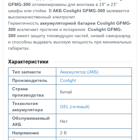
GFMG-300
оптимизированы для монтажа в 19" и 23"
шкафы или стойки. В
АКБ Coslight GFMG-300
заливается
высококачественный электролит.
Герметичность
аккумуляторной батареи Coslight GFMG-
300
исключает протечки и испарения.
Coslight GFMG-
300
имеет
защиту токоведущих частей, низкий саморазряд
и способны выдавать высокую мощность при минимальных
габаритах.
Характеристики
Тип запчасти
Аккумулятор (АКБ)
Производитель
Coslight
Страна
Китай
производства
Технология
GEL (гелевый)
аккумулятора
Обслуживаемый
Нет
АКБ
Напряжение
2 В