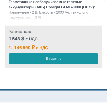
Герметичные необслуживаемые гелевые
аккумуляторы (АКБ) Сoslight GFMG-2000 (OPzV):
Напряжение - 2 В; Емкость - 2000 Ач; технология
аккумулятора - GEL
Габариты: длина 212 мм, ширина 397 мм, высота 772
мм, вес: 160 кг
Розничная цена
$
1 543
с НДС
≈
₽
146 590
с НДС
В корзину