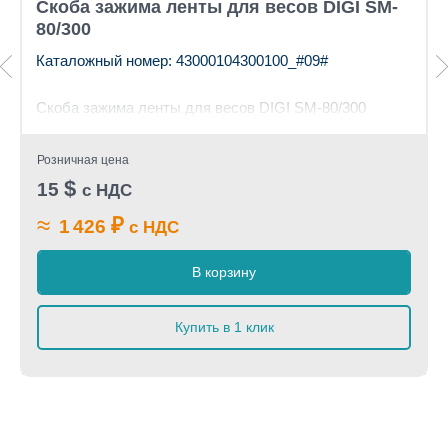
Скоба зажима ленты для весов DIGI SM-
80/300
Каталожный номер: 43000104300100_#09#
Скоба зажима ленты для весов DIGI SM-80/300
Розничная цена
$
15
с НДС
≈
₽
1 426
с НДС
В корзину
Купить в 1 клик