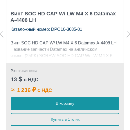
Винт SOC HD CAP W/ LW M4 X 6 Datamax
A-4408 LH
Каталожный номер: DPO10-3085-01
Винт SOC HD CAP W/ LW M4 X 6 Datamax A-4408 LH
Название запчасти Datamax на английском
языке: (25PK) SCREW SOC HD CAP W/ LW M4 X 6
Розничная цена
$
13
с НДС
≈
₽
1 236
с НДС
В корзину
Купить в 1 клик