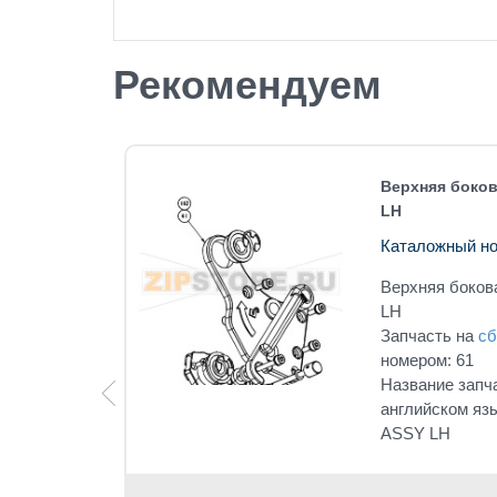
Рекомендуем
0 LH
Верхняя боков
LH
Каталожный но
0 LH
под
Верхняя боков
LH
Запчасть на
сб
номером: 61
Название запч
английском яз
ASSY LH
 1 клик