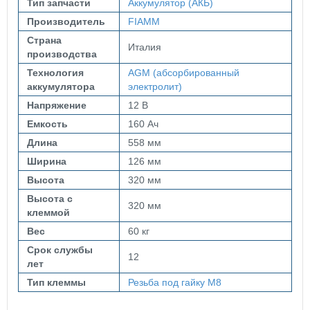
Тип запчасти
Аккумулятор (АКБ)
Производитель
FIAMM
Страна
Италия
производства
Технология
AGM (абсорбированный
аккумулятора
электролит)
Напряжение
12 В
Емкость
160 Ач
Длина
558 мм
Ширина
126 мм
Высота
320 мм
Высота с
320 мм
клеммой
Вес
60 кг
Срок службы
12
лет
Тип клеммы
Резьба под гайку М8