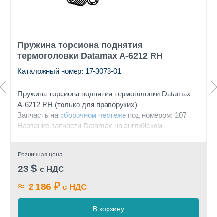
Пружина торсиона поднятия
термоголовки Datamax A-6212 RH
Каталожный номер: 17-3078-01
Пружина торсиона поднятия термоголовки Datamax
A-6212 RH (только для праворуких)
Запчасть на
сборочном чертеже
под номером: 107
Название запчасти Datamax на английском
языке: SPRING TORSION HEAD LIFT RH
Розничная цена
$
23
с НДС
≈
₽
2 186
с НДС
В корзину