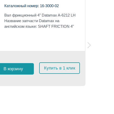
Каталожный номер: 16-3000-02
Вал фрикционный 4" Datamax A-6212 LH
Название запчасти Datamax на
английском языке: SHAFT FRICTION 4"
Розничная 
$
23
с 
Купить в 1 клик
В корзину
≈
2 18