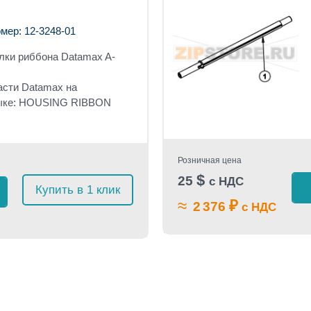
мер: 12-3248-01
лки риббона
Datamax A-
асти Datamax на
зыке: HOUSING RIBBON
Розничная цена
$
25
с НДС
Купить в 1 клик
≈
₽
2 376
с НДС