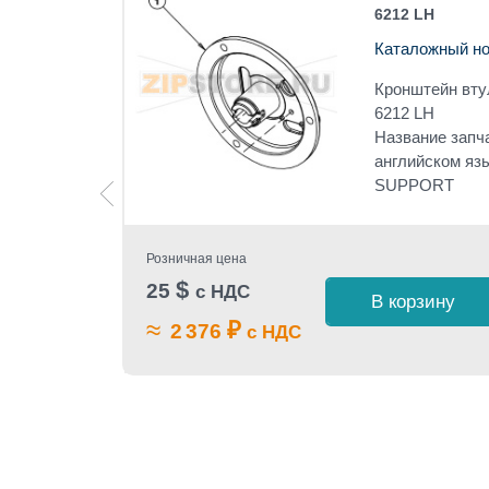
6212 LH
Каталожный но
amax A-
Кронштейн вту
6212 LH
Название запч
английском я
SUPPORT
Розничная цена
$
25
с НДС
 1 клик
В корзину
≈
₽
2 376
с НДС