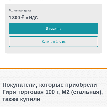
Погрешность:
+/- 30 мг.
Назначение:
для взвешивания на механических
Розничная цена
весах и проверки точности показаний электронных
₽
1 300
торговых весов.
с НДС
Комплект:
гиря 200 г (М2), копия талона о поверке
Производитель:
МИДЛ
В корзину
Купить в 1 клик
Покупатели, которые приобрели
Гиря торговая 100 г, М2 (стальная),
также купили