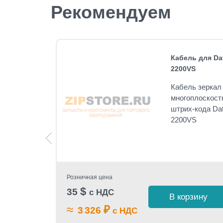
Рекомендуем
SC)
Кабель для Dat
2200VS
#
Кабель зеркал
многоплоскостн
о
штрих-кода Dat
анера
2200VS
llan
Розничная цена
$
35
с НДС
В корзину
≈
₽
3 326
с НДС