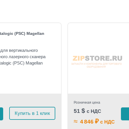
alogic (PSC) Magellan
 для вертикального
ого лазерного сканера
alogic (PSC) Magellan
Розничная цена
$
51
с НДС
Купить в 1 клик
≈
₽
4 846
с НДС