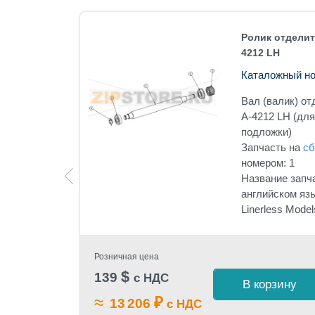
max A-
Ролик отделит
4212 LH
Каталожный но
ax A-4212
Вал (валик) о
ез
A-4212 LH (для
подложки)
под
Запчасть на
сб
номером: 1
Название запч
Assembly,
английском язы
Linerless Model
Розничная цена
$
139
с НДС
 1 клик
В корзину
≈
₽
13 206
с НДС