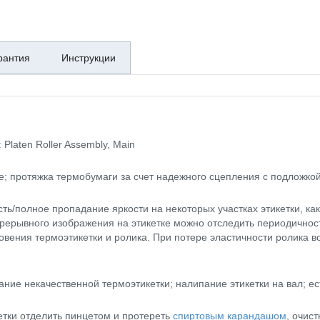
рантия
Инструкции
Platen Roller Assembly, Main
; протяжка термобумаги за счет надежного сцепления с подложкой
ь/полное пропадание яркости на некоторых участках этикетки, как 
рерывного изображения на этикетке можно отследить периодичнос
новения термоэтикетки и ролика. При потере эластичности ролика 
ание некачественной термоэтикетки; налипание этикетки на вал; ес
етки отделить пинцетом и протереть
спиртовым карандашом
, очис