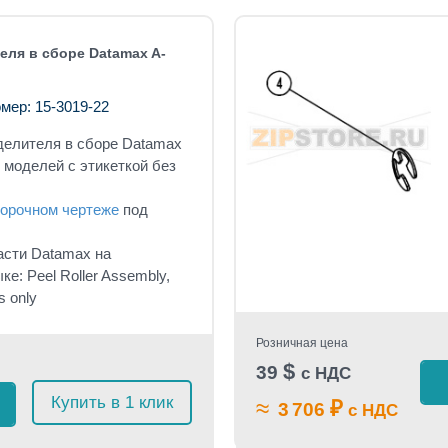
еля в сборе Datamax A-
мер: 15-3019-22
тделителя в сборе Datamax
 моделей с этикеткой без
орочном чертеже
под
асти Datamax на
ке: Peel Roller Assembly,
s only
Розничная цена
$
39
с НДС
Купить в 1 клик
≈
₽
3 706
с НДС