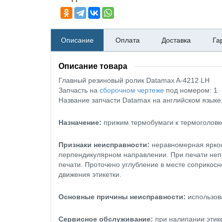
Описание
Оплата
Доставка
Га
Описание товара
Главный резиновый ролик Datamax A-4212 LH
Запчасть на
сборочном чертеже
под номером: 1
Название запчасти Datamax на английском языке: 
Назначение:
прижим термобумаги к термоголовке
Признаки неисправности:
неравномерная яркост
перпендикулярном направлении. При печати неп
печати. Проточено углубление в месте соприкос
движения этикетки.
Основные причины неисправности:
использов
Сервисное обслуживание:
при налипании этик