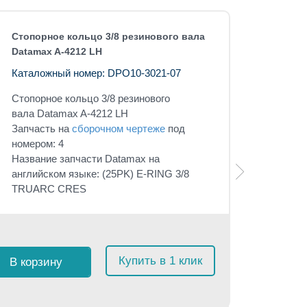
Стопорное кольцо 3/8 резинового вала
Datamax A-4212 LH
Каталожный номер: DPO10-3021-07
Стопорное кольцо 3/8 резинового
вала
Datamax A-4212 LH
Запчасть на
сборочном чертеже
под
номером: 4
Название запчасти Datamax на
английском языке:
(25PK) E-RING 3/8
TRUARC CRES
Розничная 
$
27
с 
Купить в 1 клик
В корзину
≈
2 56