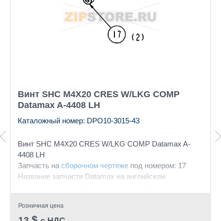
Винт SHC M4X20 CRES W/LKG COMP
Datamax A-4408 LH
Каталожный номер: DPO10-3015-43
Винт SHC M4X20 CRES W/LKG COMP Datamax A-
4408 LH
Запчасть на
сборочном чертеже
под номером: 17
Название запчасти Datamax на английском
языке: (10PK) SCREW SHC M4X20 CRES W/LKG
COMP
Розничная цена
$
13
с НДС